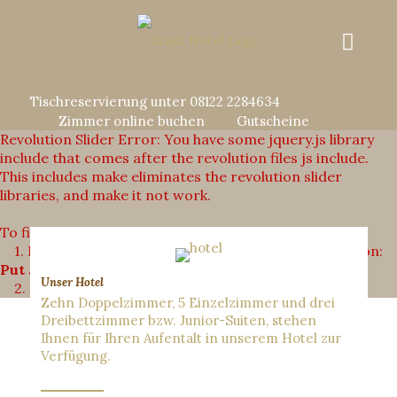
Tischreservierung unter 08122 2284634
Zimmer online buchen
Gutscheine
Revolution Slider Error: You have some jquery.js library
include that comes after the revolution files js include.
This includes make eliminates the revolution slider
libraries, and make it not work.
To fix it you can:
1. In the Slider Settings -> Troubleshooting set option:
Put JS Includes To Body
option to true.
Unser Hotel
2. Find the double jquery.js include and remove it.
Zehn Doppelzimmer, 5 Einzelzimmer und drei
Dreibettzimmer bzw. Junior-Suiten, stehen
Ihnen für Ihren Aufentalt in unserem Hotel zur
Verfügung.